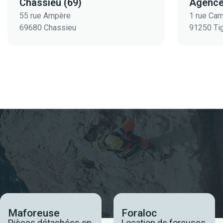
Chassieu (69)
Agence
55 rue Ampère
1 rue Cam
69680 Chassieu
91250 Ti
Maforeuse
Foraloc
Pièces détachées en
Location de foreuses