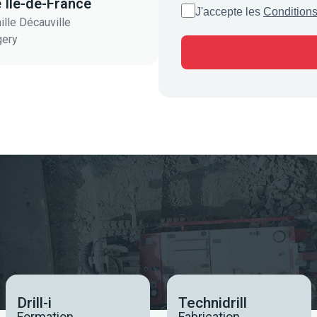
 Île-de-France
J'accepte les
Conditions
ille Décauville
gery
Drill-i
Technidrill
Formation
Fabrication