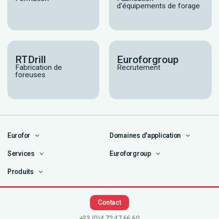
d'équipements de forage
RTDrill
Euroforgroup
Fabrication de
Recrutement
foreuses
Eurofor
Domaines d'application
Services
Euroforgroup
Produits
Contact
+33 (0)4 72 47 66 60