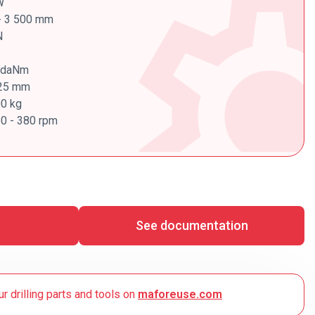
W
 - 3 500 mm
N
0 daNm
325 mm
00 kg
50 - 380 rpm
See documentation
ur drilling parts and tools on
maforeuse.com