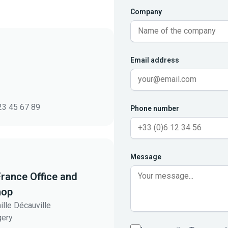
Company
Email address
23 45 67 89
Phone number
Message
France Office and
hop
ille Décauville
gery