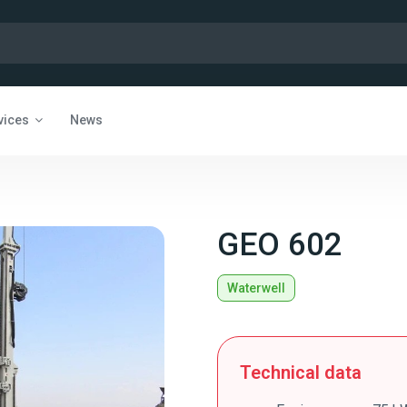
vices
News
GEO 602
Waterwell
Technical data